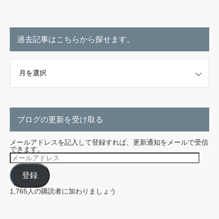
過去記事はこちらから探せます。
こちらから探せます。
ブログの更新を受け取る
メールアドレスを記入して登録すれば、更新通知をメールで受信
できます。
メ
ー
ル
登録
ア
ド
レ
1,765人の購読者に加わりましょう
ス