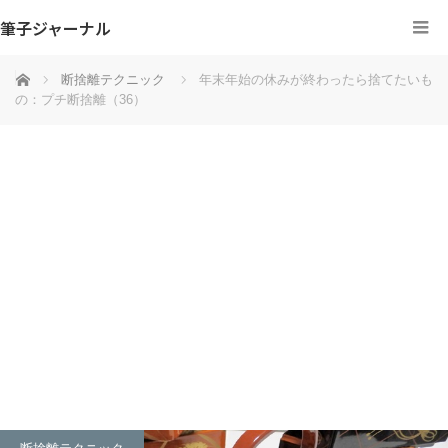
筆子ジャーナル
ホーム
断捨離テクニック
年末年始の休みが終わったら捨てたいも
の：プチ断捨離（36）