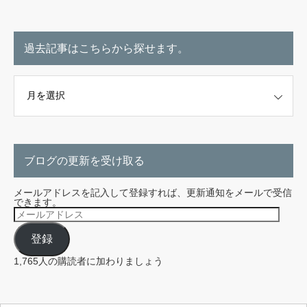
過去記事はこちらから探せます。
こちらから探せます。
ブログの更新を受け取る
メールアドレスを記入して登録すれば、更新通知をメールで受信
できます。
メ
ー
ル
登録
ア
ド
レ
1,765人の購読者に加わりましょう
ス