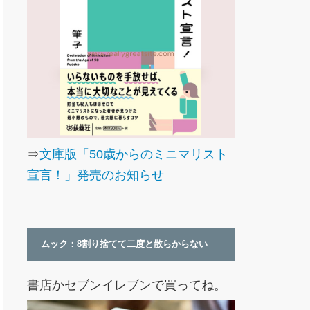
⇒
文庫版「50歳からのミニマリスト
宣言！」発売のお知らせ
ムック：8割り捨てて二度と散らからない
書店かセブンイレブンで買ってね。