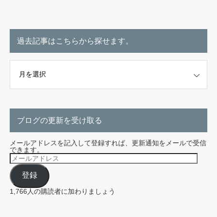
過去記事はこちらから探せます。
こちらから探せます。
ブログの更新を受け取る
メールアドレスを記入して登録すれば、更新通知をメールで受信
できます。
メ
ー
ル
登録
ア
ド
レ
1,766人の購読者に加わりましょう
ス