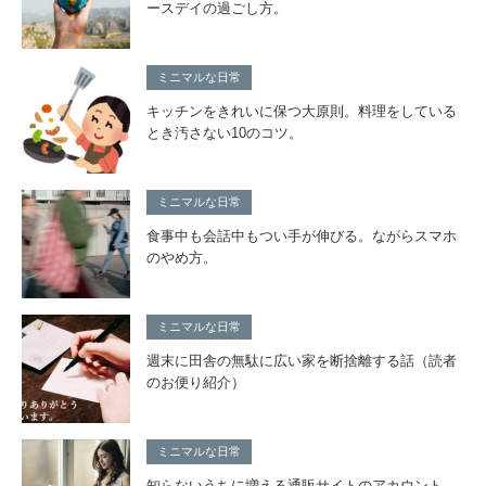
ースデイの過ごし方。
ミニマルな日常
キッチンをきれいに保つ大原則。料理をしている
とき汚さない10のコツ。
ミニマルな日常
食事中も会話中もつい手が伸びる。ながらスマホ
のやめ方。
ミニマルな日常
週末に田舎の無駄に広い家を断捨離する話（読者
のお便り紹介）
ミニマルな日常
知らないうちに増える通販サイトのアカウント。