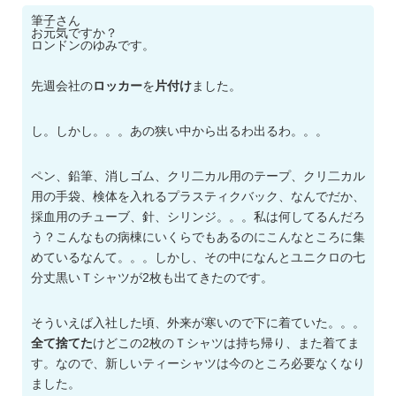
筆子さん
お元気ですか？
ロンドンのゆみです。
先週会社の
ロッカー
を
片付け
ました。
し。しかし。。。あの狭い中から出るわ出るわ。。。
ペン、鉛筆、消しゴム、クリ二カル用のテープ、クリ二カル
用の手袋、検体を入れるプラスティクバック、なんでだか、
採血用のチューブ、針、シリンジ。。。私は何してるんだろ
う？こんなもの病棟にいくらでもあるのにこんなところに集
めているなんて。。。しかし、その中になんとユニクロの七
分丈黒いＴシャツが2枚も出てきたのです。
そういえば入社した頃、外来が寒いので下に着ていた。。。
全て捨てた
けどこの2枚のＴシャツは持ち帰り、また着てま
す。なので、新しいティーシャツは今のところ必要なくなり
ました。