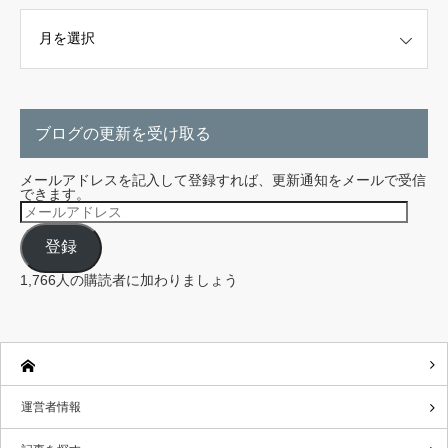
こちらから探せます。
ブログの更新を受け取る
メールアドレスを記入して登録すれば、更新通知をメールで受信
できます。
メ
ー
ル
登録
ア
ド
レ
1,766人の購読者に加わりましょう
ス
運営者情報