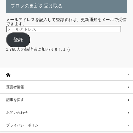
ブログの更新を受け取る
メールアドレスを記入して登録すれば、更新通知をメールで受信
できます。
メ
ー
ル
登録
ア
ド
レ
1,768人の購読者に加わりましょう
ス
運営者情報
記事を探す
お問い合わせ
プライバシーポリシー