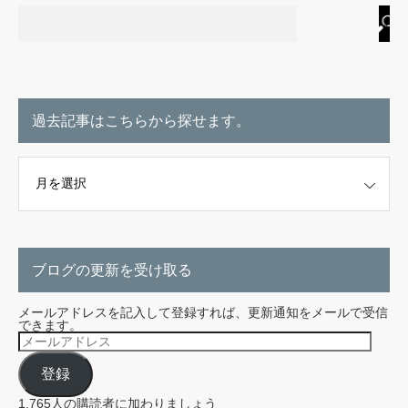
過去記事はこちらから探せます。
こちらから探せます。
ブログの更新を受け取る
メールアドレスを記入して登録すれば、更新通知をメールで受信
できます。
メ
ー
ル
登録
ア
ド
レ
1,765人の購読者に加わりましょう