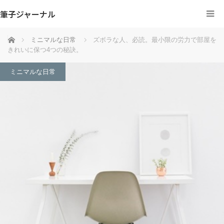
筆子ジャーナル
ホーム
ミニマルな日常
ズボラな人、必読。最小限の労力で部屋を
きれいに保つ4つの秘訣。
ミニマルな日常