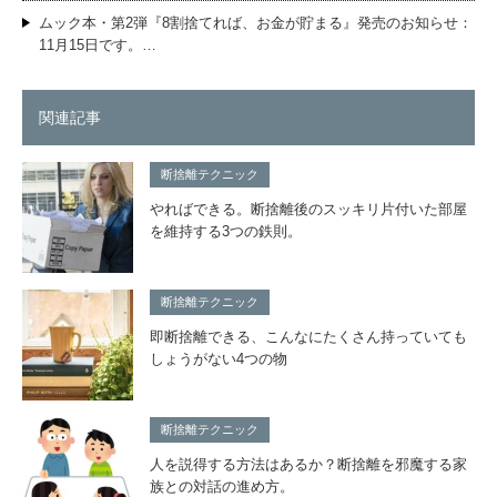
ムック本・第2弾『8割捨てれば、お金が貯まる』発売のお知らせ：
11月15日です。…
関連記事
断捨離テクニック
やればできる。断捨離後のスッキリ片付いた部屋
を維持する3つの鉄則。
断捨離テクニック
即断捨離できる、こんなにたくさん持っていても
しょうがない4つの物
断捨離テクニック
人を説得する方法はあるか？断捨離を邪魔する家
族との対話の進め方。