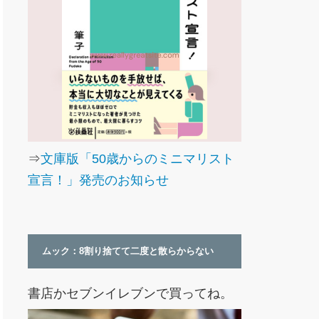
⇒
文庫版「50歳からのミニマリスト
宣言！」発売のお知らせ
ムック：8割り捨てて二度と散らからない
書店かセブンイレブンで買ってね。