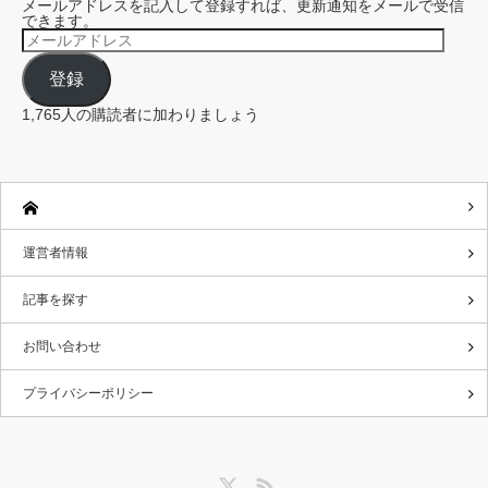
メールアドレスを記入して登録すれば、更新通知をメールで受信
できます。
メ
ー
ル
登録
ア
ド
レ
1,765人の購読者に加わりましょう
ス
運営者情報
記事を探す
お問い合わせ
プライバシーポリシー
Twitter
RSS