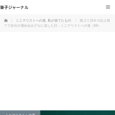
筆子ジャーナル
ホーム
ミニマリストへの道
,
私が捨てたもの
紙ゴミ10キロ以上捨
てて自分の溜め込みグセに涙した日：ミニマリストへの道（69）