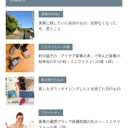
実家の片付け
実家に残していた自分のもの。全部なくなった
今、思うこと
ミニマリストへの道
村川協子の「アイデア家事の本」で学んだ家事の
効率化の3つの柱～ミニマリストへの道（24）
私が捨てたもの
暮しをダウンサイジングしたとき捨てた10のもの
フライレディ
家事の週間プランで綺麗部屋の住人へ～ミニマリ
ストへの道（29）