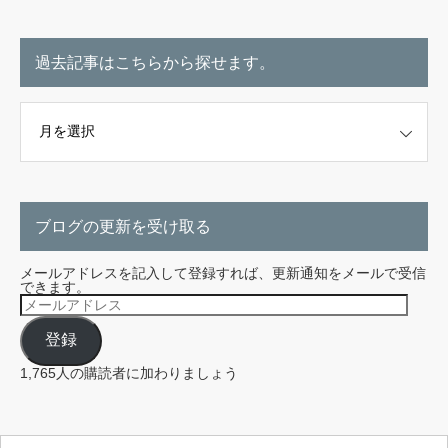
過去記事はこちらから探せます。
こちらから探せます。
ブログの更新を受け取る
メールアドレスを記入して登録すれば、更新通知をメールで受信
できます。
メ
ー
ル
登録
ア
ド
レ
1,765人の購読者に加わりましょう
ス