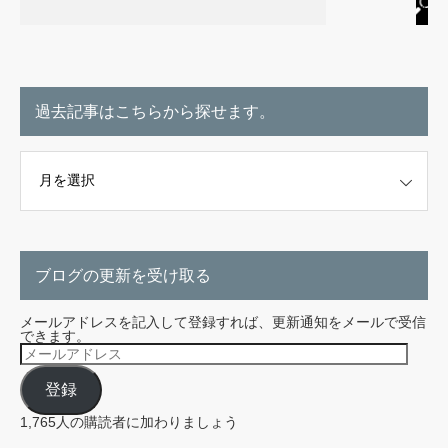
過去記事はこちらから探せます。
こちらから探せます。
ブログの更新を受け取る
メールアドレスを記入して登録すれば、更新通知をメールで受信
できます。
メ
ー
ル
登録
ア
ド
レ
1,765人の購読者に加わりましょう
ス