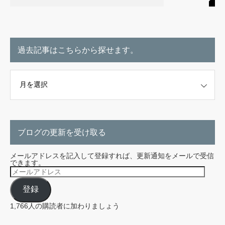
過去記事はこちらから探せます。
こちらから探せます。
ブログの更新を受け取る
メールアドレスを記入して登録すれば、更新通知をメールで受信
できます。
メ
ー
ル
登録
ア
ド
レ
1,766人の購読者に加わりましょう
ス