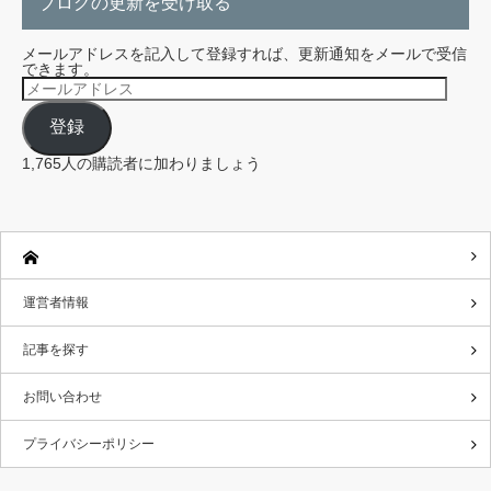
ブログの更新を受け取る
メールアドレスを記入して登録すれば、更新通知をメールで受信
できます。
メ
ー
ル
登録
ア
ド
レ
1,765人の購読者に加わりましょう
ス
運営者情報
記事を探す
お問い合わせ
プライバシーポリシー