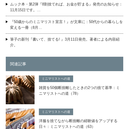
ムック本・第2弾『8割捨てれば、お金が貯まる』発売のお知らせ：
11月15日です。…
『50歳からのミニマリスト宣言！』が文庫に：50代からの暮らしを
変える一冊（8月…
筆子の新刊『書いて、捨てる! 』3月11日発売。著者による内容紹
介。
関連記事
ミニマリストへの道
雑貨を50個断捨離したときの2つの捨て基準：ミ
ニマリストへの道（78）
ミニマリストへの道
洋服を捨てながら断捨離の経験値をアップする
日々：ミニマリストへの道（63）