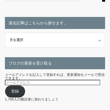
過去記事はこちらから探せます。
こちらから探せます。
ブログの更新を受け取る
メールアドレスを記入して登録すれば、更新通知をメールで受信
できます。
メ
ー
ル
登録
ア
ド
レ
1,768人の購読者に加わりましょう
ス