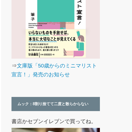
⇒
文庫版「50歳からのミニマリスト
宣言！」発売のお知らせ
ムック：8割り捨てて二度と散らからない
書店かセブンイレブンで買ってね。