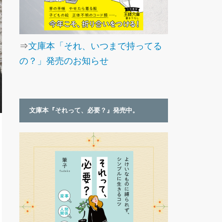
⇒
文庫本「それ、いつまで持ってる
の？」発売のお知らせ
文庫本『それって、必要？』発売中。