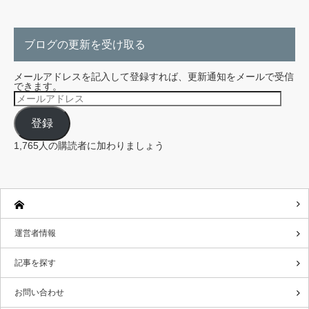
ブログの更新を受け取る
メールアドレスを記入して登録すれば、更新通知をメールで受信
できます。
メ
ー
ル
登録
ア
ド
レ
1,765人の購読者に加わりましょう
ス
運営者情報
記事を探す
お問い合わせ