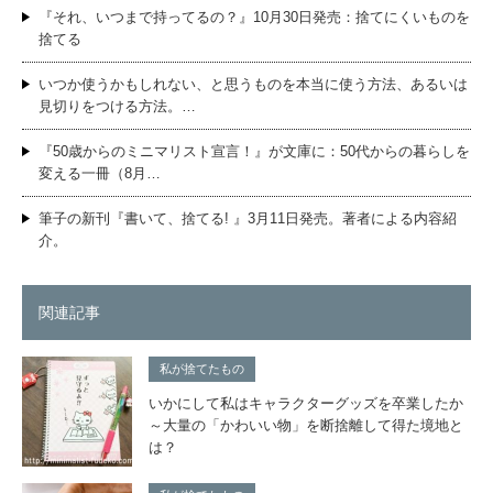
『それ、いつまで持ってるの？』10月30日発売：捨てにくいものを
捨てる
いつか使うかもしれない、と思うものを本当に使う方法、あるいは
見切りをつける方法。…
『50歳からのミニマリスト宣言！』が文庫に：50代からの暮らしを
変える一冊（8月…
筆子の新刊『書いて、捨てる! 』3月11日発売。著者による内容紹
介。
関連記事
私が捨てたもの
いかにして私はキャラクターグッズを卒業したか
～大量の「かわいい物」を断捨離して得た境地と
は？