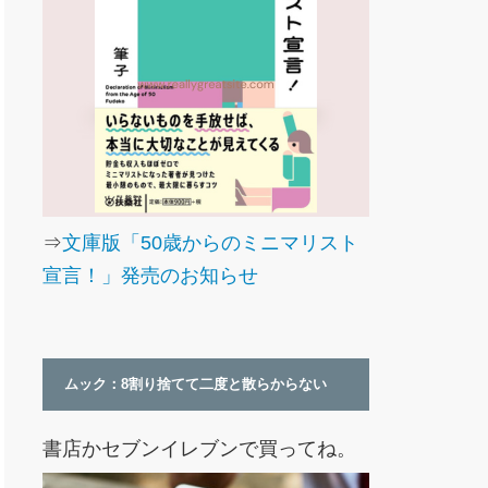
⇒
文庫版「50歳からのミニマリスト
宣言！」発売のお知らせ
ムック：8割り捨てて二度と散らからない
書店かセブンイレブンで買ってね。