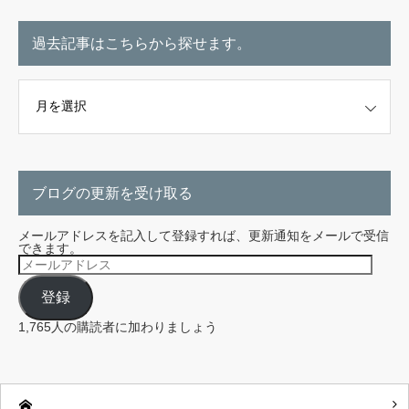
過去記事はこちらから探せます。
こちらから探せます。
ブログの更新を受け取る
メールアドレスを記入して登録すれば、更新通知をメールで受信
できます。
メ
ー
ル
登録
ア
ド
レ
1,765人の購読者に加わりましょう
ス