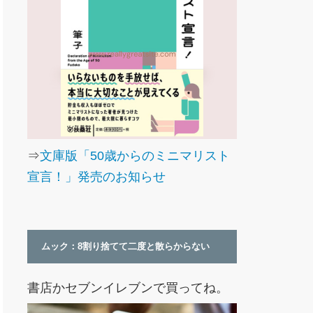
⇒
文庫版「50歳からのミニマリスト
宣言！」発売のお知らせ
ムック：8割り捨てて二度と散らからない
書店かセブンイレブンで買ってね。