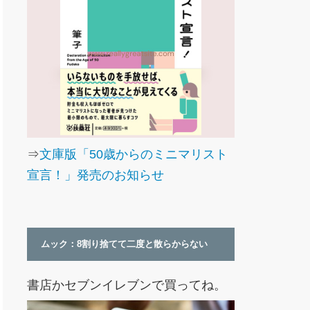
⇒
文庫版「50歳からのミニマリスト
宣言！」発売のお知らせ
ムック：8割り捨てて二度と散らからない
書店かセブンイレブンで買ってね。