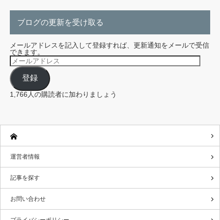
ブログの更新を受け取る
メールアドレスを記入して登録すれば、更新通知をメールで受信
できます。
メ
ー
ル
登録
ア
ド
レ
1,766人の購読者に加わりましょう
ス
運営者情報
記事を探す
お問い合わせ
プライバシーポリシー