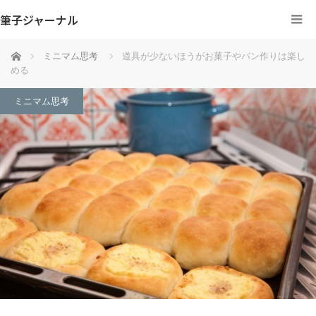
筆子ジャーナル
ホーム
ミニマム思考
道具が少ないほうがお菓子やパン作りは楽し
める
ミニマム思考