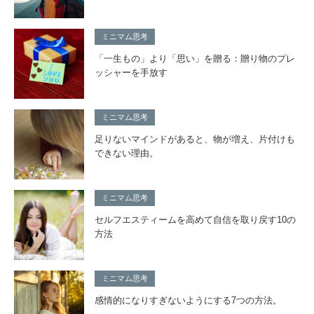
ミニマム思考
「一生もの」より「思い」を贈る：贈り物のプレ
ッシャーを手放す
ミニマム思考
足りないマインドがあると、物が増え、片付けも
できない理由。
ミニマム思考
セルフエスティームを高めて自信を取り戻す10の
方法
ミニマム思考
感情的になりすぎないようにする7つの方法。