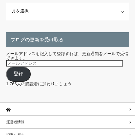
こちらから探せます。
ブログの更新を受け取る
メールアドレスを記入して登録すれば、更新通知をメールで受信
できます。
メ
ー
ル
登録
ア
ド
レ
1,766人の購読者に加わりましょう
ス
運営者情報
記事を探す