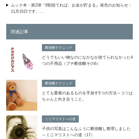
ムック本・第2弾『8割捨てれば、お金が貯まる』発売のお知らせ：
11月15日です。…
関連記事
断捨離テクニック
どうでもいい物なのになかなか捨てられなかった4
つの不用品（プチ断捨離その6）
断捨離テクニック
とても愛着のあるものを手放す5つの方法～コツは
ちゃんと向き合うこと。
ミニマリストへの道
子供の写真はこんなふうに断捨離し整理しました
～ミニマリストへの道（17）