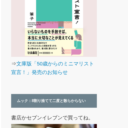
⇒
文庫版「50歳からのミニマリスト
宣言！」発売のお知らせ
ムック：8割り捨てて二度と散らからない
書店かセブンイレブンで買ってね。