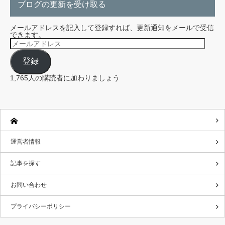
ブログの更新を受け取る
メールアドレスを記入して登録すれば、更新通知をメールで受信
できます。
メ
ー
ル
登録
ア
ド
レ
1,765人の購読者に加わりましょう
ス
運営者情報
記事を探す
お問い合わせ
プライバシーポリシー