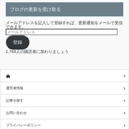
ブログの更新を受け取る
メールアドレスを記入して登録すれば、更新通知をメールで受信
できます。
メ
ー
ル
登録
ア
ド
レ
1,768人の購読者に加わりましょう
ス
運営者情報
記事を探す
お問い合わせ
プライバシーポリシー