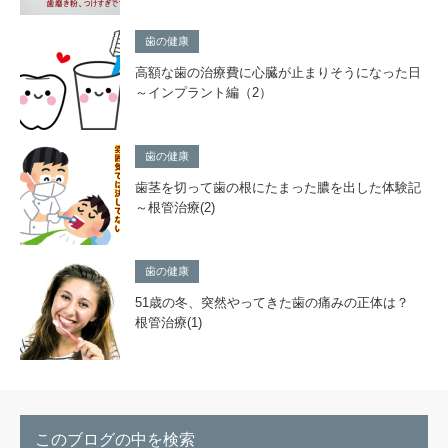
歯の健康
高額な歯の治療費に心臓が止まりそうになった日
～インプラント編（2）
歯の健康
歯茎を切って歯の根にたまった膿を出した体験記
～根管治療(2)
歯の健康
51歳の冬、突然やってきた歯の痛みの正体は？
根管治療(1)
このブログの中を検索