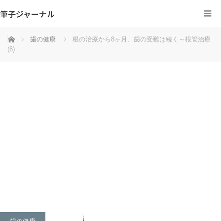
筆子ジャーナル
ホーム
歯の健康
根の治療から8ヶ月、歯の受難は続く～根管治療
(6)