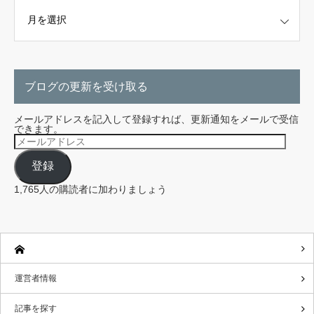
こちらから探せます。
ブログの更新を受け取る
メールアドレスを記入して登録すれば、更新通知をメールで受信
できます。
メ
ー
ル
登録
ア
ド
レ
1,765人の購読者に加わりましょう
ス
運営者情報
記事を探す