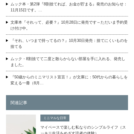
ムック本・第2弾『8割捨てれば、お金が貯まる』発売のお知らせ：
11月15日です。…
文庫本『それって、必要？』10月28日に発売です～ただいま予約受
け付け中。
『それ、いつまで持ってるの？』10月30日発売：捨てにくいものを
捨てる
ムック・8割捨てて二度と散らからない部屋を手に入れる、発売し
ました。
『50歳からのミニマリスト宣言！』が文庫に：50代からの暮らしを
変える一冊（8月…
関連記事
ミニマルな日常
マイペースで楽しむ私なりのシンプルライフ（ス
ッキリ生活をめざす読者の体験）。