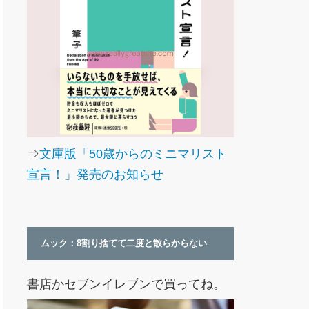
⇒
文庫版「50歳からのミニマリスト
宣言！」発売のお知らせ
ムック：8割り捨てて二度と散らからない
書店かセブンイレブンで買ってね。