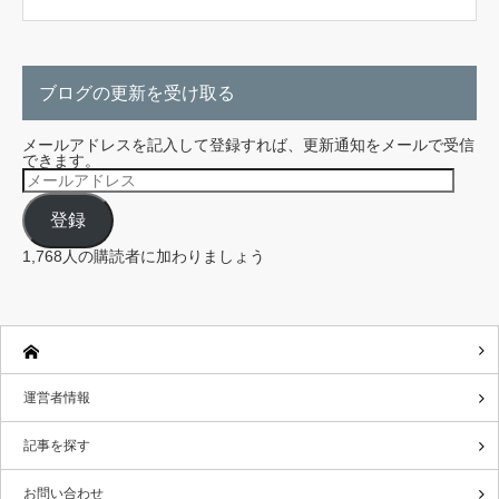
ブログの更新を受け取る
メールアドレスを記入して登録すれば、更新通知をメールで受信
できます。
メ
ー
ル
登録
ア
ド
レ
1,768人の購読者に加わりましょう
ス
運営者情報
記事を探す
お問い合わせ