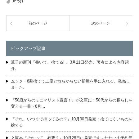
片づけ
前のページ
次のページ
ピックアップ記事
筆子の新刊『書いて、捨てる! 』3月11日発売。著者による内容紹
介。
ムック・8割捨てて二度と散らからない部屋を手に入れる、発売し
ました。
『50歳からのミニマリスト宣言！』が文庫に：50代からの暮らしを
変える一冊（8月…
『それ、いつまで持ってるの？』10月30日発売：捨てにくいものを
捨てる
文庫本『それって、必要？』10月28日に発売です～ただいま予約受