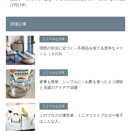
け付け中。
関連記事
ミニマルな日常
理想の生活に近づく～不用品を捨てる意外なメリ
ット（その3）
ミニマルな日常
家事も簡単、シンプルに～お酢を使ったエコ掃除
と洗濯のアイデア10選
ミニマルな日常
このブログの運営者、ミニマリストブロガー筆子
はこんな人。