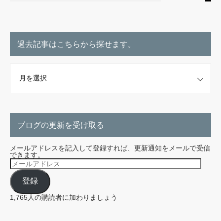
過去記事はこちらから探せます。
こちらから探せます。
ブログの更新を受け取る
メールアドレスを記入して登録すれば、更新通知をメールで受信
できます。
メ
ー
ル
登録
ア
ド
レ
1,765人の購読者に加わりましょう
ス