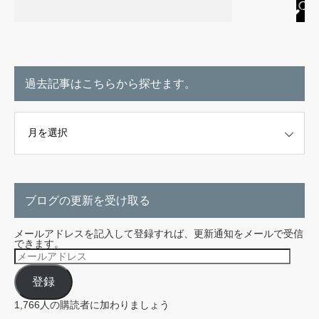
過去記事はこちらから探せます。
こちらから探せます。
ブログの更新を受け取る
メールアドレスを記入して登録すれば、更新通知をメールで受信
できます。
メ
ー
ル
登録
ア
ド
レ
1,766人の購読者に加わりましょう
ス