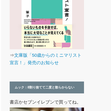
⇒
文庫版「50歳からのミニマリスト
宣言！」発売のお知らせ
ムック：8割り捨てて二度と散らからない
書店かセブンイレブンで買ってね。