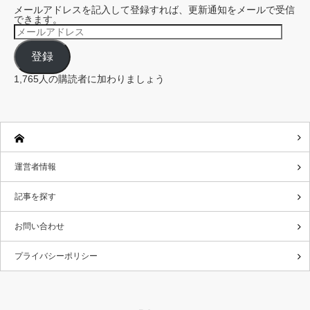
メールアドレスを記入して登録すれば、更新通知をメールで受信
できます。
メ
ー
ル
登録
ア
ド
レ
1,765人の購読者に加わりましょう
ス
運営者情報
記事を探す
お問い合わせ
プライバシーポリシー
Twitter
RSS