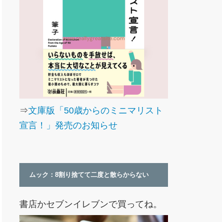
⇒
文庫版「50歳からのミニマリスト
宣言！」発売のお知らせ
ムック：8割り捨てて二度と散らからない
書店かセブンイレブンで買ってね。