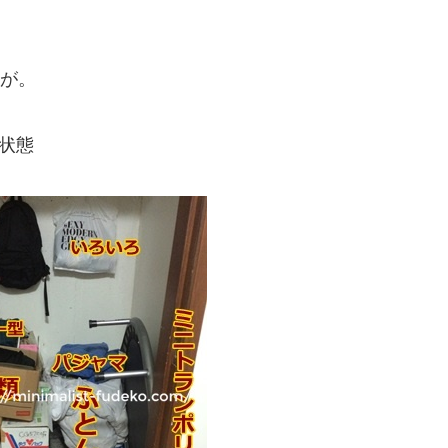
が。
の状態