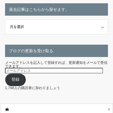
過去記事はこちらから探せます。
こちらから探せます。
ブログの更新を受け取る
メールアドレスを記入して登録すれば、更新通知をメールで受信
できます。
メ
ー
ル
登録
ア
ド
レ
1,768人の購読者に加わりましょう
ス