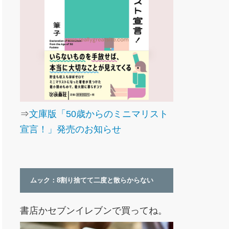
⇒
文庫版「50歳からのミニマリスト
宣言！」発売のお知らせ
ムック：8割り捨てて二度と散らからない
書店かセブンイレブンで買ってね。