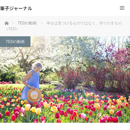
筆子ジャーナル
ホーム
TEDの動画
幸せは見つけるものではなく、作りだすもの
（TED）
TEDの動画