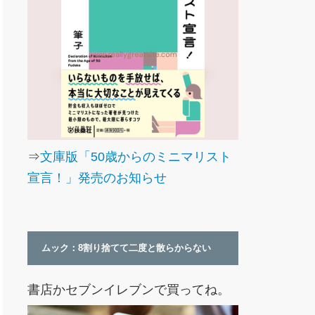
⇒
文庫版「50歳からのミニマリスト
宣言！」発売のお知らせ
ムック：8割り捨てて二度と散らからない
書店かセブンイレブンで買ってね。