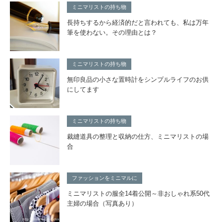
ミニマリストの持ち物
長持ちするから経済的だと言われても、私は万年
筆を使わない。その理由とは？
ミニマリストの持ち物
無印良品の小さな置時計をシンプルライフのお供
にしてます
ミニマリストの持ち物
裁縫道具の整理と収納の仕方、ミニマリストの場
合
ファッションをミニマルに
ミニマリストの服全14着公開～非おしゃれ系50代
主婦の場合（写真あり）