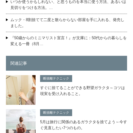
いつか使うかもしれない、と思うものを本当に使う方法、あるいは
見切りをつける方法。…
ムック・8割捨てて二度と散らからない部屋を手に入れる、発売し
ました。
『50歳からのミニマリスト宣言！』が文庫に：50代からの暮らしを
変える一冊（8月…
関連記事
断捨離テクニック
すぐに捨てることができる野望ガラクタ～コツは
現実を受け入れること。
断捨離テクニック
5月は旅行に関係のあるガラクタを捨てよう～今す
ぐ見直したい7つのもの。