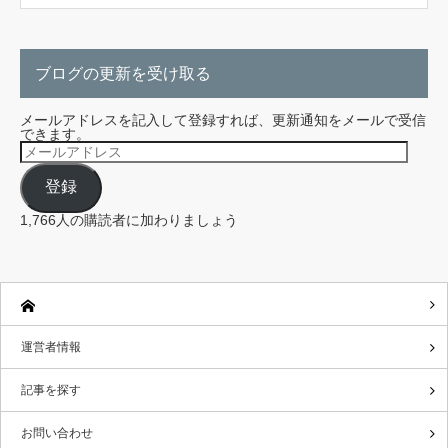
ブログの更新を受け取る
メールアドレスを記入して登録すれば、更新通知をメールで受信
できます。
メ
ー
ル
登録
ア
ド
レ
1,766人の購読者に加わりましょう
ス
運営者情報
記事を探す
お問い合わせ