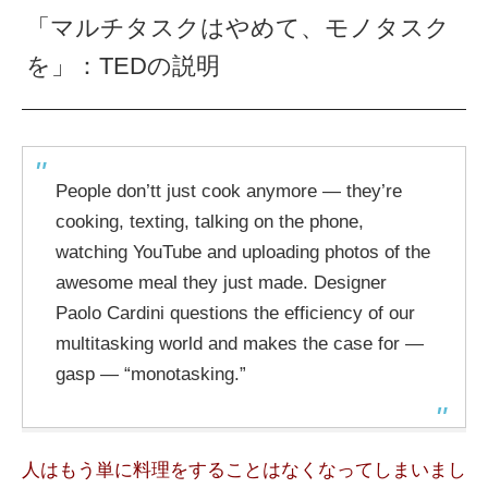
「マルチタスクはやめて、モノタスク
を」：TEDの説明
People don’tt just cook anymore — they’re
cooking, texting, talking on the phone,
watching YouTube and uploading photos of the
awesome meal they just made. Designer
Paolo Cardini questions the efficiency of our
multitasking world and makes the case for —
gasp — “monotasking.”
人はもう単に料理をすることはなくなってしまいまし