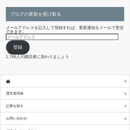
ブログの更新を受け取る
メールアドレスを記入して登録すれば、更新通知をメールで受信
できます。
メ
ー
ル
登録
ア
ド
レ
1,766人の購読者に加わりましょう
ス
運営者情報
記事を探す
お問い合わせ