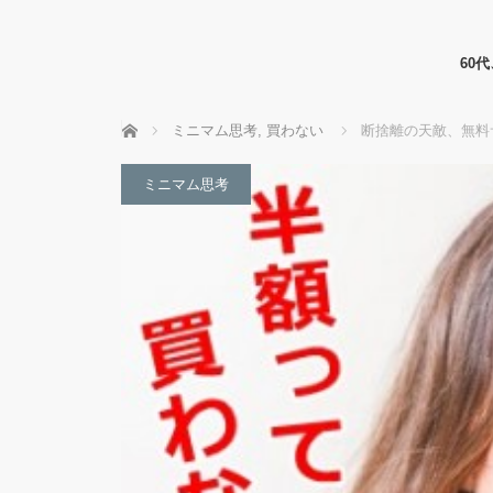
60
ホーム
ミニマム思考
,
買わない
断捨離の天敵、無料
ミニマム思考