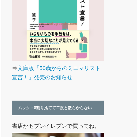
⇒
文庫版「50歳からのミニマリスト
宣言！」発売のお知らせ
ムック：8割り捨てて二度と散らからない
書店かセブンイレブンで買ってね。