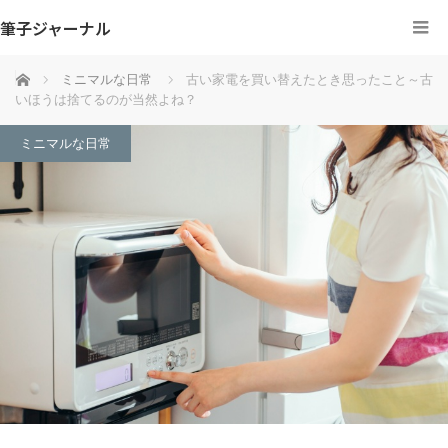
筆子ジャーナル
ホーム
ミニマルな日常
古い家電を買い替えたとき思ったこと～古
いほうは捨てるのが当然よね？
ミニマルな日常