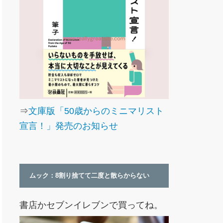
⇒
文庫版「50歳からのミニマリスト
宣言！」発売のお知らせ
ムック：8割り捨てて二度と散らからない
書店かセブンイレブンで買ってね。