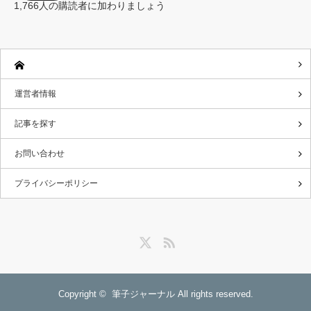
レ
1,766人の購読者に加わりましょう
ス
運営者情報
記事を探す
お問い合わせ
プライバシーポリシー
Twitter
RSS
Copyright ©
筆子ジャーナル
All rights reserved.