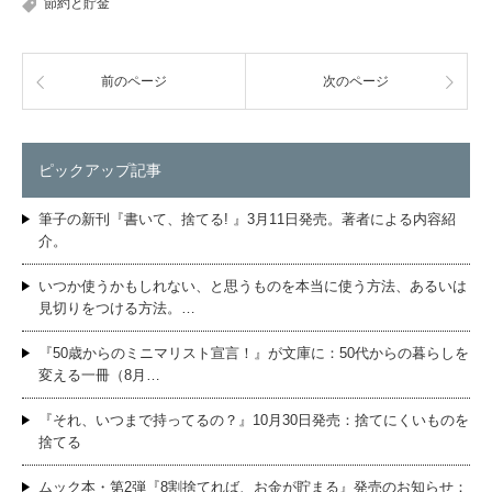
節約と貯金
前のページ
次のページ
ピックアップ記事
筆子の新刊『書いて、捨てる! 』3月11日発売。著者による内容紹
介。
いつか使うかもしれない、と思うものを本当に使う方法、あるいは
見切りをつける方法。…
『50歳からのミニマリスト宣言！』が文庫に：50代からの暮らしを
変える一冊（8月…
『それ、いつまで持ってるの？』10月30日発売：捨てにくいものを
捨てる
ムック本・第2弾『8割捨てれば、お金が貯まる』発売のお知らせ：