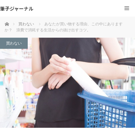
筆子ジャーナル
ホーム
買わない
あなたが買い物する理由、この中にあります
か？ 浪費で消耗する生活からの抜け出すコツ。
買わない